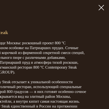
teak
рдце Москвы: роскошный проект 800 °C
ажном особняке на Патриарших прудах. Сочные
й корочкой из фирменной секретной смеси специй,
ельного пюре с различными добавками,
 Патриарший пруд и атмосфера тихой роскоши,
манский ресторан 800 °C Contemporary Steak
 GROUP).
y Steak отсылает к уникальной особенности
столичный ресторан, использующий специальные
рой 800 градусов — в них готовят особенно сочное
ткрывается вид на элитный район Москвы,
ктейли, а внутри кипит самая настоящая жизнь.
y Steak единственный в России на протяжении