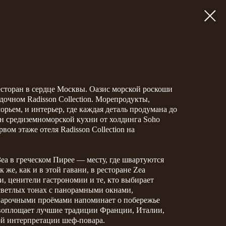
сторан в сердце Москвы. Оазис морской роскоши
дочном Radisson Collection. Морепродукты,
ьем, и интерьер, где каждая деталь продумана до
н средиземноморской кухни от холдинга Soho
вом этаже отеля Radisson Collection на
Зеа в греческом Пирее — месту, где швартуются
 же, как и в этой гавани, в ресторане Zea
, ценители гастрономии и те, кто выбирает
 светлых тонах с панорамными окнами,
 арочными проёмами напоминает о побережье
 воплощает лучшие традиции Франции, Италии,
ой интерпретации шеф-повара.