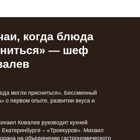
аи, когда блюда
сниться» — шеф
валев
люда могли присниться». Бессменный
 о первом опыте, развитии вкуса и
Михаил Ковалев руководит кухней
 Екатеринбурге – «Троекуров». Михаил
торана на объединении гастрономического