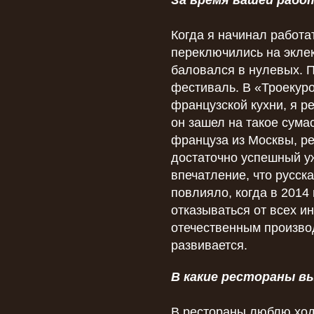
За время вашей рабо
Когда я начинал работа
переключились на экле
баловался в нулевых. П
фестиваль. В «Троекур
французской кухни, я р
он зашел на такое сум
француза из Москвы, ре
достаточно успешный уж
впечатление, что русск
повлияло, когда в 2014
отказываться от всех и
отечественным производ
развивается.
В какие рестораны в
В рестораны люблю ходи