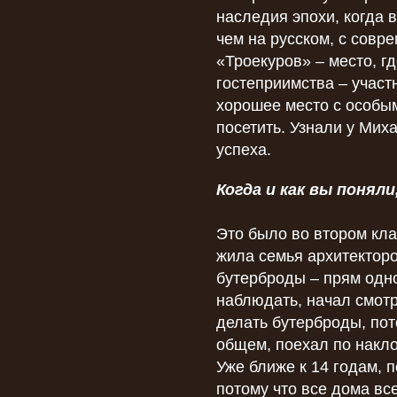
наследия эпохи, когда 
чем на русском, с совр
«Троекуров» – место, гд
гостеприимства – участ
хорошее место с особым
посетить. Узнали у Мих
успеха.
Когда и как вы поня
Это было во втором кл
жила семья архитектор
бутерброды – прям одн
наблюдать, начал смотр
делать бутерброды, пот
общем, поехал по накл
Уже ближе к 14 годам, 
потому что все дома вс