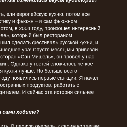
ты как изменились вкусы аудитории?
ть, ели европейскую кухню, потом все
ктику и фьюжн – я сам фьюжном
отом, в 2004 году, произошел интересный
ове», который был рестораном
ешил сделать фестиваль русской кухни, и
асшедшее ура! Спустя месяц мы привезли
сторан «Сан Мишель», он провел у нас
ин. Однако у гостей сложилось четкое
ая кухня лучше. Но больше всего
 году появились первые санкции. Я начал
ностранных продуктов, работать с
ителем. И сейчас эта история сильнее
ы сами ходите?
ть. В первую очередь, к своим коллегам.