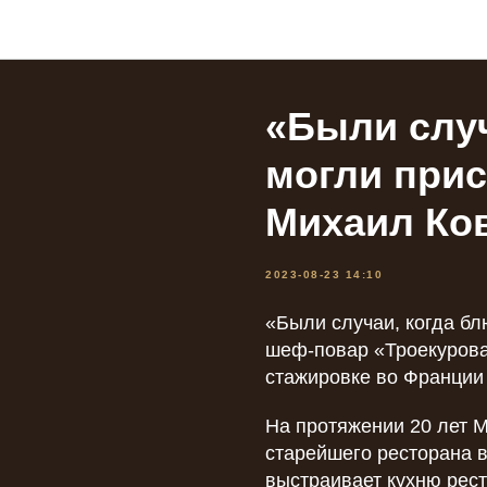
Новости от Гида REVIZORS
«Были случ
могли при
Михаил Ко
2023-08-23 14:10
«Были случаи, когда б
шеф-повар «Троекурова»
стажировке во Франции
На протяжении 20 лет 
старейшего ресторана в
выстраивает кухню рес